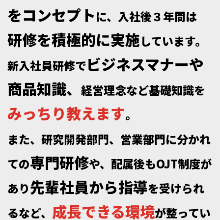
を
コ
ン
セ
プ
ト
に
、
入
社
後
３
年
間
は
研
修
を
積
極
的
に
実
施
し
て
い
ま
す
。
ビ
ジ
ネ
ス
マ
ナ
ー
や
新
入
社
員
研
修
で
商
品
知
識
、
経
営
理
念
な
ど
基
礎
知
識
を
み
っ
ち
り
教
え
ま
す
。
ま
た
、
研
究
開
発
部
門
、
営
業
部
門
に
分
か
れ
専
門
研
修
て
の
や
、
配
属
後
も
O
J
T
制
度
が
先
輩
社
員
か
ら
指
導
あ
り
を
受
け
ら
れ
成
長
で
き
る
環
境
る
な
ど
、
が
整
っ
て
い