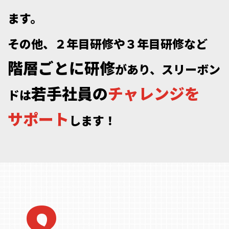
ま
す
。
そ
の
他
、
２
年
目
研
修
や
３
年
目
研
修
な
ど
階
層
ご
と
に
研
修
が
あ
り
、
ス
リ
ー
ボ
ン
若
手
社
員
の
チ
ャ
レ
ン
ジ
を
ド
は
サ
ポ
ー
ト
し
ま
す
！
8