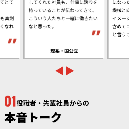
てとて
してくれた社員も、仕事に誇りを
になっ
持っていることが伝わってきて、
機械と
とも真剣
こういう人たちと一緒に働きたい
イメー
くなれ
なと思った。
含めて
と言う
理系・国公立
01
役職者・先輩社員からの
本音トーク