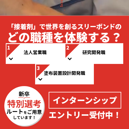
Scroll
「接着剤」で世界を
創るスリーボンドの
どの職種を
体験する？
1
2
法人営業職
研究開発職
3
塗布装置設計開発職
インターンシップ
エントリー受付中！