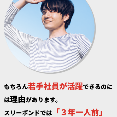
若
手
社
員
が
活
躍
も
ち
ろ
ん
で
き
る
の
に
理
由
は
が
あ
り
ま
す
。
「
３
年
一
人
前
」
ス
リ
ー
ボ
ン
ド
で
は