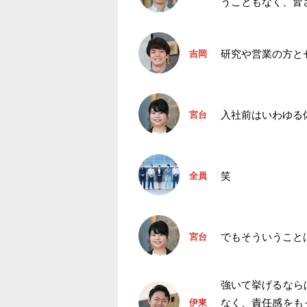
うこともなく、皆
研究や営業の方と
吉岡
入社前はいわゆる
宮台
笑
全員
でもそういうこと
宮台
強いて挙げるなら
なく、責任感をも
伊東