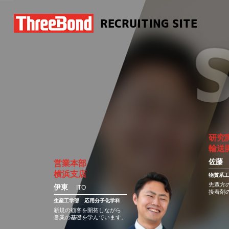
RECRUITING SITE
研究
輸送
佐藤
営業本部
横浜支店
物質系工
先輩方
伊東
ITO
接着剤
生産工学部
応用分子化学科
新規の顧客を開拓しながら
営業の基礎を学んでいます。