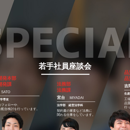
若手社員座談会
品
開発本部
品
法務部
開発課
吉
法務課
SATO
生
宮台
MIYADAI
工
学専攻
品
のフォローや、
法学部
経営法学科
行
の配合検討を行っています。
契約書の審査など法務に
関わる仕事をしています。