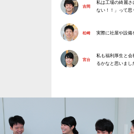
私は工場の綺麗さ
吉岡
ない！！」って思
実際に社屋や設備
松崎
私も福利厚生と会
宮台
るかなと思いまし