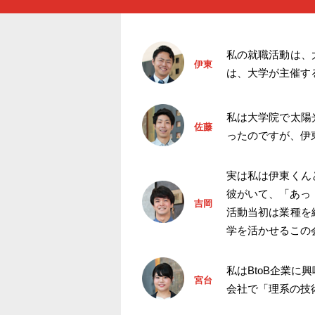
私の就職活動は、
伊東
は、大学が主催す
私は大学院で太陽
佐藤
ったのですが、伊
実は私は伊東くん
彼がいて、「あっ
吉岡
活動当初は業種を
学を活かせるこの
私はBtoB企業
宮台
会社で「理系の技