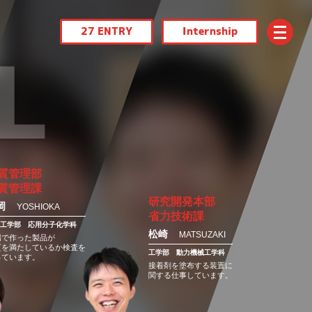
27 ENTRY
Internship
質管理部
質管理課
研究開発本部
岡
YOSHIOKA
省力技術課
産工学部
応用分子化学科
松崎
MATSUZAKI
場で作った製品が
質を満たしているか検査を
工学部
動力機械工学科
っています。
接着剤を塗布する装置に
関する仕事しています。