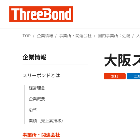
TOP
企業情報
事業所・関連会社
国内事業所：近畿
大阪
企業情報
スリーボンドとは
本社
工
経営理念
企業概要
沿革
業績（売上高推移）
事業所・関連会社