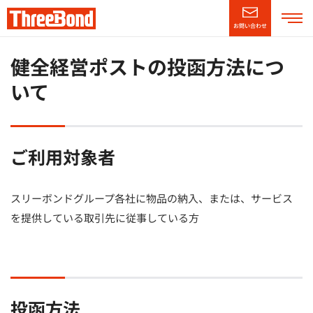
お問い合わせ
企業情報
健全経営ポストの投函方法につ
いて
製品情報
技術・サポート情報
ご利用対象者
CSR情報
スリーボンドグループ各社に物品の納入、または、サービス
を提供している取引先に従事している方
ニュースリリース
採用情報
（別窓で開く）
English
投函方法