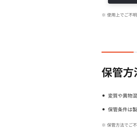
※
使用上でご不明
保管方
変質や異物
保管条件は
※
保管方法でご不