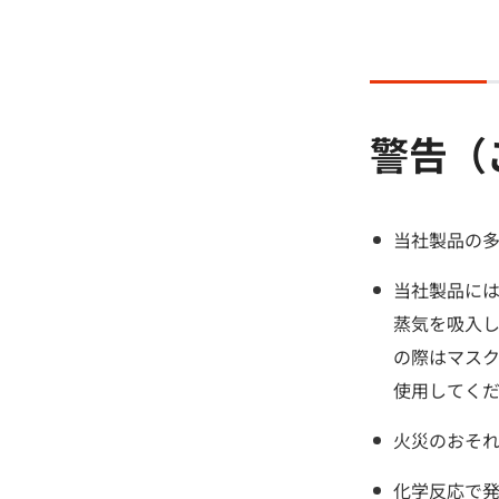
警告（
当社製品の
当社製品に
蒸気を吸入
の際はマス
使用してく
火災のおそ
化学反応で