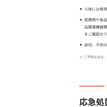
人体には使
医療用や食
品関連機器
をご確認の
幼児、子供
※
ご不明な点は、
応急処