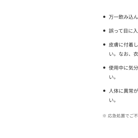
万一飲み込
誤って目に
皮膚に付着
い。なお、
使用中に気
い。
人体に異常
い。
※
応急処置でご不