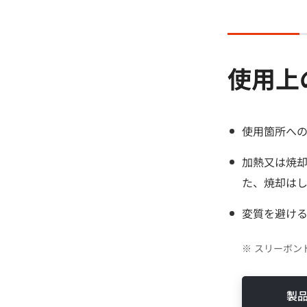
使用上
使用箇所へ
加熱又は焼
た、焼却は
変質を避け
※
スリーボン
製