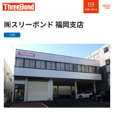
お問い合わせ
企業情報
㈱スリーボンド 福岡支店
工材
製品情報
技術・サポート情報
CSR情報
ニュースリリース
採用情報
（別窓で開く）
English