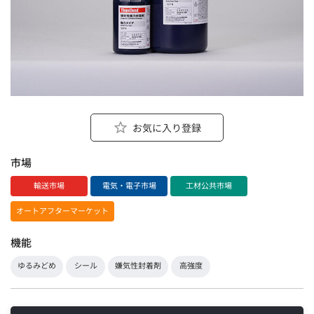
お気に入り登録
市場
輸送市場
電気・電子市場
工材公共市場
オートアフターマーケット
機能
ゆるみどめ
シール
嫌気性封着剤
高強度