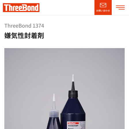
お問い合わせ
企業情報
ThreeBond 1374
嫌気性封着剤
製品情報
技術・サポート情報
CSR情報
ニュースリリース
採用情報
（別窓で開く）
English