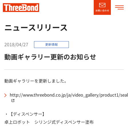
お問い合わせ
企業情報
ニュースリリース
製品情報
2018/04/27
更新情報
動画ギャラリー更新のお知らせ
技術・サポート情報
CSR情報
動画ギャラリーを更新しました。
ニュースリリース
http://www.threebond.co.jp/ja/video_gallery/product1/sea
（別窓で開く）
採用情報
（別窓で開く）
・【ディスペンサー】
English
卓上ロボット シリンジ式ディスペンサー塗布