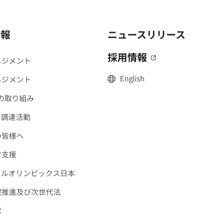
情報
ニュースリリース
採用情報
（別窓で開く
ネジメント
English
ネジメント
への取り組み
ン調達活動
の皆様へ
ツ支援
ャルオリンピックス日本
躍推進及び次世代法
営