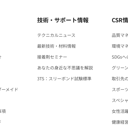
技術・サポート情報
CSR
テクニカルニュース
品質マ
最新技術・材料情報
環境マ
介
接着剤セミナー
SDGs
あなたの身近な不思議を解説
グリー
3TS：スリーボンド試験標準
取引先
ダーメイド
スポー
スペシ
事項
女性活
ド
健康経