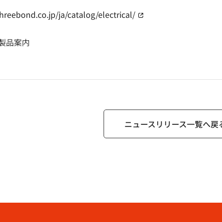
hreebond.co.jp/ja/catalog/electrical/
（別窓で開く）
製品案内
ニュースリリース一覧へ戻