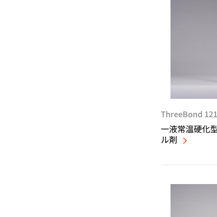
ThreeBond 12
一液常温硬化
ル剤