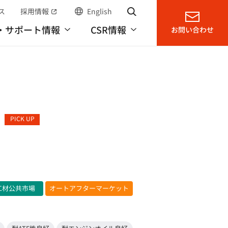
ス
採用情報
English
サイト内検索
（別窓で開く）
・サポート情報
CSR情報
お問い合わせ
PICK UP
工材公共市場
オートアフターマーケット