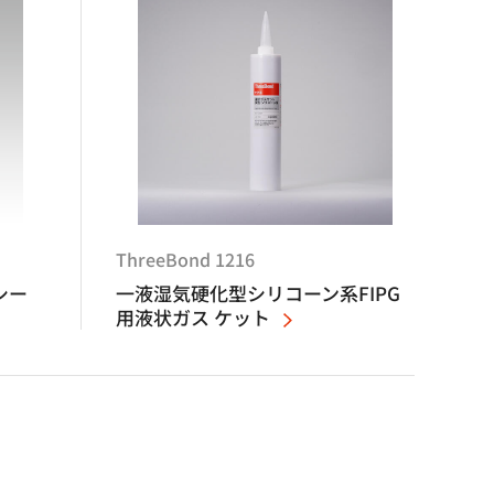
ThreeBond 1216
シー
一液湿気硬化型シリコーン系FIPG
用液状ガス ケット