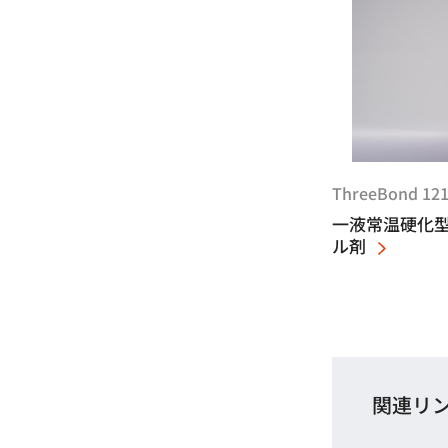
ThreeBond 12
一液常温硬化
ル剤
関連リ