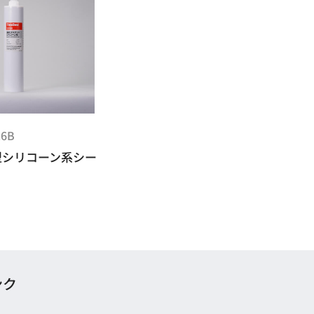
16B
型シリコーン系シー
ンク