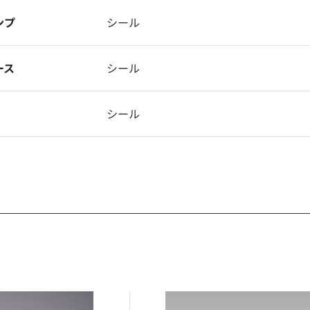
ンプ
シール
ース
シール
シール