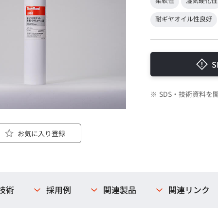
柔軟性
湿気硬化性
耐ギヤオイル性良好
S
※
SDS・技術資料
お気に入り登録
技術
採用例
関連製品
関連リンク