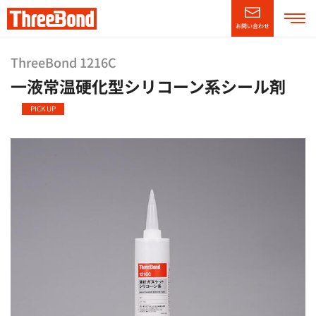
お問い合わせ
企業情報
ThreeBond 1216C
一液常温硬化型シリコーン系シール剤
製品情報
PICK UP
技術・サポート情報
CSR情報
ニュースリリース
採用情報
（別窓で開く）
English