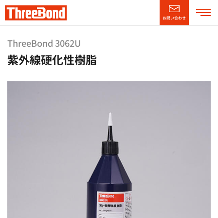
お問い合わせ
企業情報
ThreeBond 3062U
紫外線硬化性樹脂
製品情報
技術・サポート情報
CSR情報
ニュースリリース
採用情報
（別窓で開く）
English