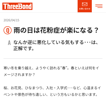
お問い合わせ
企業情報
2026/04/15
雨の日は花粉症が楽になる？
Q
製品情報
A
なんか逆に悪化している気もする･･･は、
正解です。
技術・サポート情報
CSR情報
寒い冬を乗り越え、ようやく訪れる“春”。春といえば何をイ
メージされますか？
ニュースリリース
採用情報
桜、お花見、ひなまつり、入社・入学式･･･など、心温まるイ
（別窓で開く）
ベントや景色が待ち遠しい、という方もいるかと思います。
English